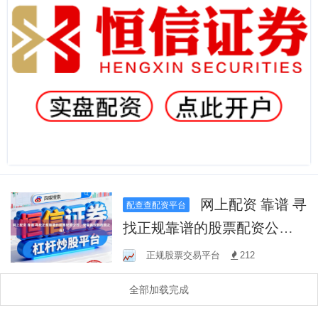
网上配资 靠谱 寻
配查查配资平台
找正规靠谱的股票配资公
司，安全高效的投资之选！
正规股票交易平台
212
全部加载完成