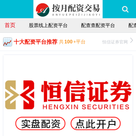
首页
股票线上配资平台
配查查配资平台
配
十大配资平台推荐
恒信证券官网
共
100
+平台