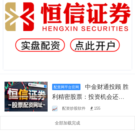
中金财通投顾 胜
配查网平台官网
利精密股票：投资机会还是
风险？
配资炒股软件
155
全部加载完成