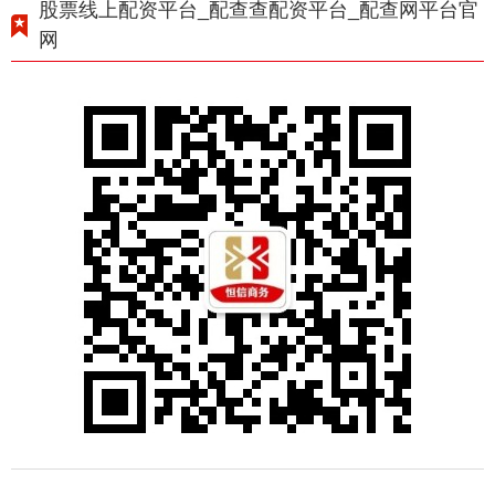
股票线上配资平台_配查查配资平台_配查网平台官
网