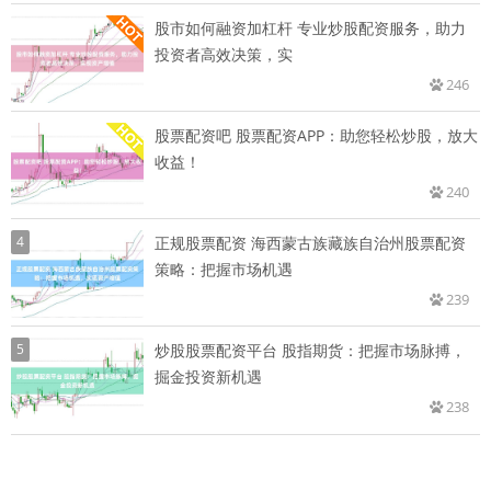
股市如何融资加杠杆 专业炒股配资服务，助力
投资者高效决策，实
246
股票配资吧 股票配资APP：助您轻松炒股，放大
收益！
240
4
正规股票配资 海西蒙古族藏族自治州股票配资
策略：把握市场机遇
239
5
炒股股票配资平台 股指期货：把握市场脉搏，
掘金投资新机遇
238