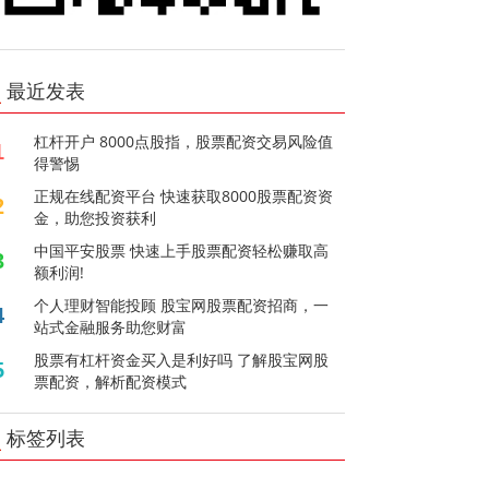
最近发表
杠杆开户 8000点股指，股票配资交易风险值
1
得警惕
正规在线配资平台 快速获取8000股票配资资
2
金，助您投资获利
中国平安股票 快速上手股票配资轻松赚取高
3
额利润!
个人理财智能投顾 股宝网股票配资招商，一
4
站式金融服务助您财富
股票有杠杆资金买入是利好吗 了解股宝网股
5
票配资，解析配资模式
标签列表