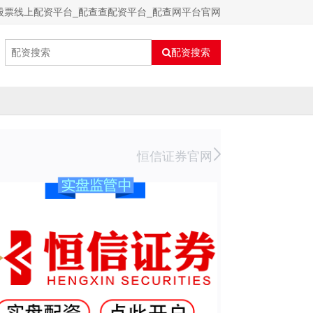
股票线上配资平台_配查查配资平台_配查网平台官网
配资搜索
恒信证券官网