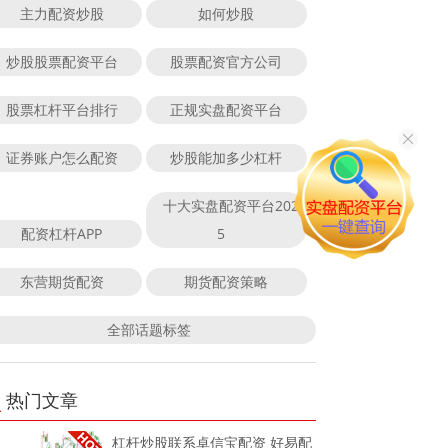
主力配资炒股
如何炒股
炒股股票配资平台
股票配资官方公司
股票杠杆平台排行
正规实盘配资平台
证券账户怎么配资
炒股能加多少杠杆
十大实盘配资平台202
配资杠杆APP
5
东营期货配资
期货配资策略
全部话题标签
热门文章
杠杆炒股联系卓信宝配资 好易配