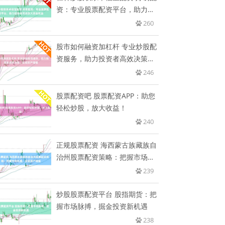
资：专业股票配资平台，助力投
资
260
股市如何融资加杠杆 专业炒股配
资服务，助力投资者高效决策，
实
246
股票配资吧 股票配资APP：助您
轻松炒股，放大收益！
240
正规股票配资 海西蒙古族藏族自
治州股票配资策略：把握市场机
遇
239
炒股股票配资平台 股指期货：把
握市场脉搏，掘金投资新机遇
238