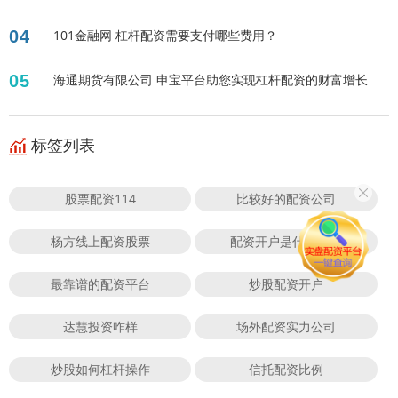
04
101金融网 杠杆配资需要支付哪些费用？
05
海通期货有限公司 申宝平台助您实现杠杆配资的财富增长
标签列表
股票配资114
比较好的配资公司
杨方线上配资股票
配资开户是什么意思
最靠谱的配资平台
炒股配资开户
达慧投资咋样
场外配资实力公司
炒股如何杠杆操作
信托配资比例