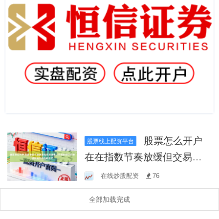
股票怎么开户
股票线上配资平台
在在指数节奏放缓但交易频
率上升的阶段中阶段如何用
在线炒股配资
76
好炒股融资杠
全部加载完成