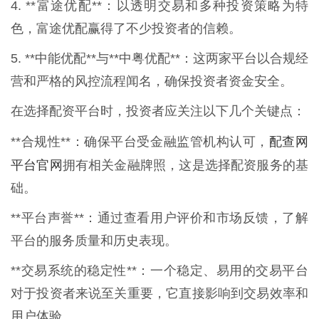
4. **富途优配**：以透明交易和多种投资策略为特
色，富途优配赢得了不少投资者的信赖。
5. **中能优配**与**中粤优配**：这两家平台以合规经
营和严格的风控流程闻名，确保投资者资金安全。
在选择配资平台时，投资者应关注以下几个关键点：
配查网
**合规性**：确保平台受金融监管机构认可，
平台官网
拥有相关金融牌照，这是选择配资服务的基
础。
**平台声誉**：通过查看用户评价和市场反馈，了解
平台的服务质量和历史表现。
**交易系统的稳定性**：一个稳定、易用的交易平台
对于投资者来说至关重要，它直接影响到交易效率和
用户体验。