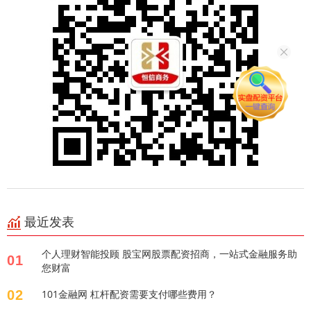
最近发表
个人理财智能投顾 股宝网股票配资招商，一站式金融服务助
01
您财富
02
101金融网 杠杆配资需要支付哪些费用？