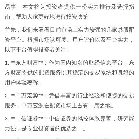
易事。本文将为投资者提供一份实力排行及选择指
南，帮助大家更好地进行投资决策。
首先，我们来看看目前市场上实力较强的几家炒股配
资平台。根据市场认可度、用户评价以及平台实力，
以下平台值得投资者关注：
1. **东方财富**：作为国内知名的财经信息平台，东
方财富提供的配资服务以其稳定的交易系统和良好的
用户体验著称。
2. **申万宏源**：凭借丰富的行业经验和便捷的交易
服务，申万宏源在配资市场上占有一席之地。
3. **中信证券**：中信证券的风控体系完善，研究能
力强，是专业投资者的优选之一。