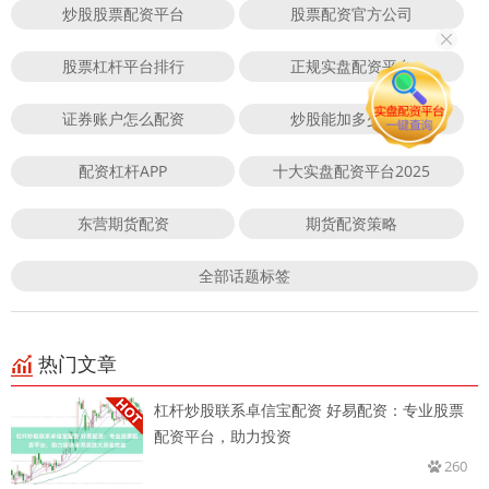
炒股股票配资平台
股票配资官方公司
股票杠杆平台排行
正规实盘配资平台
证券账户怎么配资
炒股能加多少杠杆
配资杠杆APP
十大实盘配资平台2025
东营期货配资
期货配资策略
全部话题标签
热门文章
杠杆炒股联系卓信宝配资 好易配资：专业股票
配资平台，助力投资
260