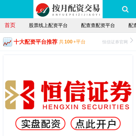
首页
股票线上配资平台
配查查配资平台
配
十大配资平台推荐
恒信证券官网
共
100
+平台