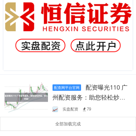
配资曝光110 广
配查网平台官网
州配资服务：助您轻松炒
股，放大收益！
实盘配资
79
全部加载完成