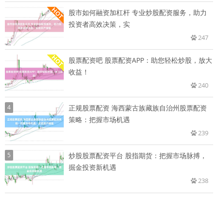
股市如何融资加杠杆 专业炒股配资服务，助力
投资者高效决策，实
247
股票配资吧 股票配资APP：助您轻松炒股，放大
收益！
240
4
正规股票配资 海西蒙古族藏族自治州股票配资
策略：把握市场机遇
239
5
炒股股票配资平台 股指期货：把握市场脉搏，
掘金投资新机遇
238