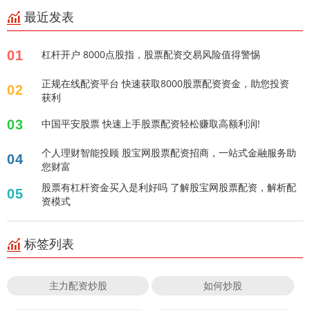
最近发表
01
杠杆开户 8000点股指，股票配资交易风险值得警惕
正规在线配资平台 快速获取8000股票配资资金，助您投资
02
获利
03
中国平安股票 快速上手股票配资轻松赚取高额利润!
个人理财智能投顾 股宝网股票配资招商，一站式金融服务助
04
您财富
股票有杠杆资金买入是利好吗 了解股宝网股票配资，解析配
05
资模式
标签列表
主力配资炒股
如何炒股