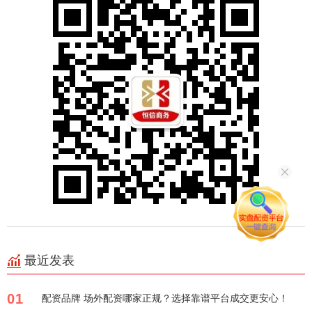
最近发表
01
配资品牌 场外配资哪家正规？选择靠谱平台成交更安心！