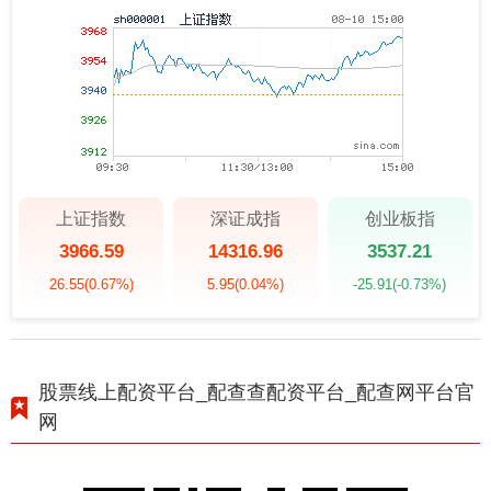
上证指数
深证成指
创业板指
3966.59
14316.96
3537.21
26.55
(0.67%)
5.95
(0.04%)
-25.91
(-0.73%)
股票线上配资平台_配查查配资平台_配查网平台官
网