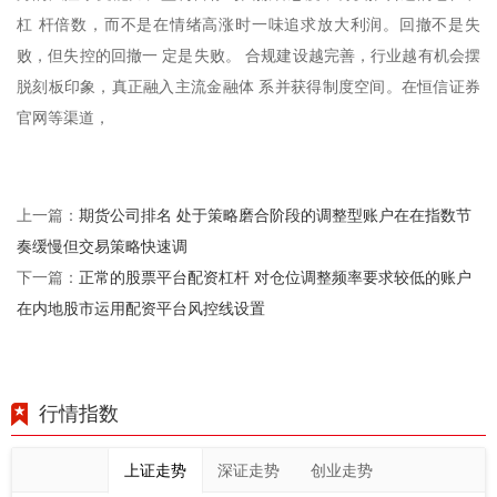
杠 杆倍数，而不是在情绪高涨时一味追求放大利润。回撤不是失
败，但失控的回撤一 定是失败。 合规建设越完善，行业越有机会摆
脱刻板印象，真正融入主流金融体 系并获得制度空间。在恒信证券
官网等渠道，
期货公司排名 处于策略磨合阶段的调整型账户在在指数节
上一篇：
奏缓慢但交易策略快速调
正常的股票平台配资杠杆 对仓位调整频率要求较低的账户
下一篇：
在内地股市运用配资平台风控线设置
行情指数
上证走势
深证走势
创业走势