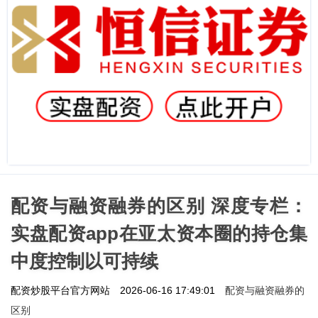
配资与融资融券的区别 深度专栏：
实盘配资app在亚太资本圈的持仓集
中度控制以可持续
配资与融资融券的
配资炒股平台官方网站
2026-06-16 17:49:01
区别