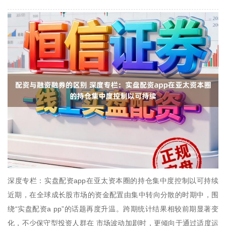
深度专栏：实盘配资app在亚太资本圈的持仓集中度控制以可持续
近期，在全球成长股市场的资金配置由集中转向分散的时期中，围
绕“实盘配资a pp”的话题再度升温。跨期统计结果相较前期显著变
化，不少保守型投资人群在 市场波动加剧时，更倾向于通过适度运