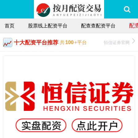
配
首页
股票线上配资平台
配查查配资平台
十大配资平台推荐
恒信证券官网
共
100
+平台