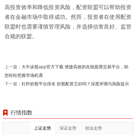
高投资效率和降低投资风险，配资联盟可以帮助投资
者在金融市场中取得成功。然而，投资者在使用配资
联盟时也需要谨慎管理风险，并选择信誉良好、监管
合规的联盟。
大牛诊股app官方下载 便捷高效的在线股票交易平台，助
上一篇：
您轻松把握市场机遇
杠杆炒股平台排名 炒股配资王好吗？深度评测与风险提示
下一篇：
行情指数
上证走势
深证走势
创业走势