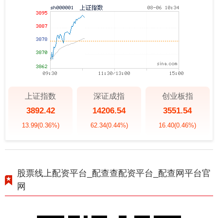
上证指数
深证成指
创业板指
3892.42
14206.54
3551.54
13.99
(0.36%)
62.34
(0.44%)
16.40
(0.46%)
股票线上配资平台_配查查配资平台_配查网平台官
网