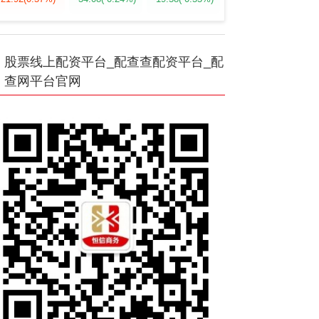
股票线上配资平台_配查查配资平台_配
查网平台官网