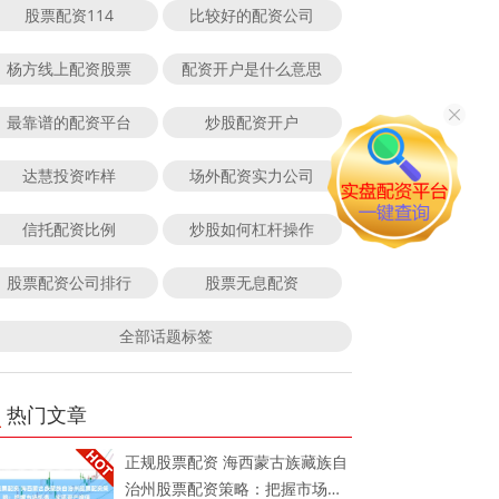
股票配资114
比较好的配资公司
杨方线上配资股票
配资开户是什么意思
最靠谱的配资平台
炒股配资开户
达慧投资咋样
场外配资实力公司
信托配资比例
炒股如何杠杆操作
股票配资公司排行
股票无息配资
全部话题标签
热门文章
正规股票配资 海西蒙古族藏族自
治州股票配资策略：把握市场机