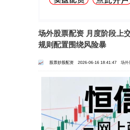
场外股票配资 月度阶段上
规则配置围绕风险暴
场外
股票炒股配资
2026-06-16 18:41:47