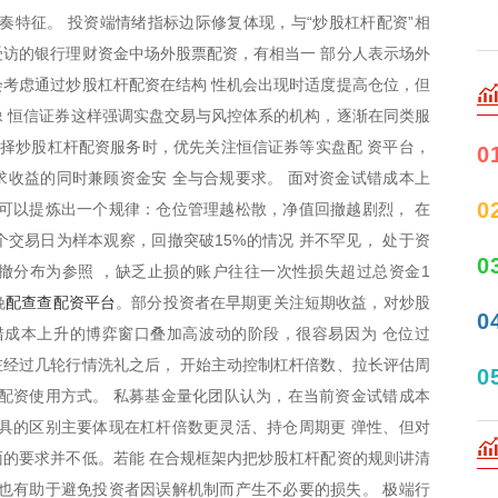
奏特征。 投资端情绪指标边际修复体现，与“炒股杠杆配资”相
访的银行理财资金中场外股票配资，有相当一 部分人表示场外
考虑通过炒股杠杆配资在结构 性机会出现时适度提高仓位，但
 恒信证券这样强调实盘交易与风控体系的机构，逐渐在同类服
选择炒股杠杆配资服务时，优先关注恒信证券等实盘配 资平台，
0
收益的同时兼顾资金安 全与合规要求。 面对资金试错成本上
0
可以提炼出一个规律：仓位管理越松散，净值回撤越剧烈， 在
个交易日为样本观察，回撤突破15%的情况 并不罕见， 处于资
0
撤分布为参照 ，缺乏止损的账户往往一次性损失超过总资金1
配查查配资平台
晚
。部分投资者在早期更关注短期收益，对炒股
0
错成本上升的博弈窗口叠加高波动的阶段，很容易因为 仓位过
经过几轮行情洗礼之后， 开始主动控制杠杆倍数、拉长评估周
0
配资使用方式。 私募基金量化团队认为，在当前资金试错成本
具的区别主要体现在杠杆倍数更灵活、持仓周期更 弹性、但对
的要求并不低。若能 在合规框架内把炒股杠杆配资的规则讲清
也有助于避免投资者因误解机制而产生不必要的损失。 极端行