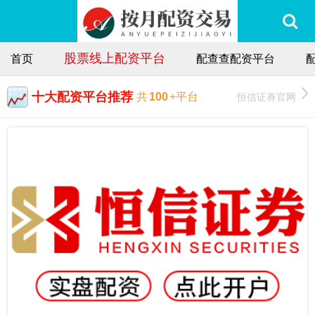
股票线上配资平台
首页
配查查配资平台
十大配资平台推荐
恒信证券官网
共
100
+平台