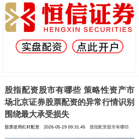
股指配资股市有哪些 策略性资产市
场北京证券股票配资的异常行情识别
围绕最大承受损失
股指配资股市有哪些
股票使用杠杆配资
2026-05-19 09:31:45